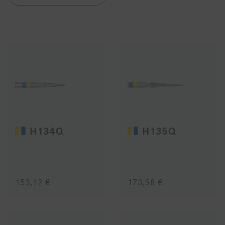
H134Q
H135Q
153,12 €
173,58 €