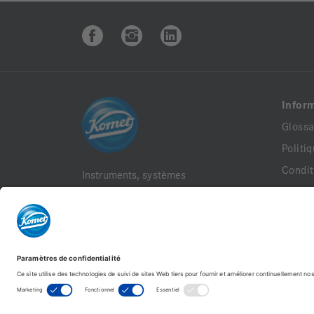
Infor
Glossa
Politi
Condit
Instruments, systèmes
rotatifs et fraises
Politi
dentaires
Condit
Mentio
Docum
FAQ