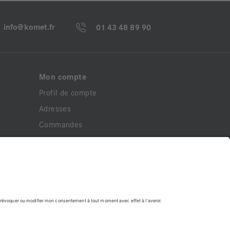
info@komet.fr
01 43 48 89 90
Mon compte
Profil de compte
Adresses
Commandes
Modifier le mot de passe