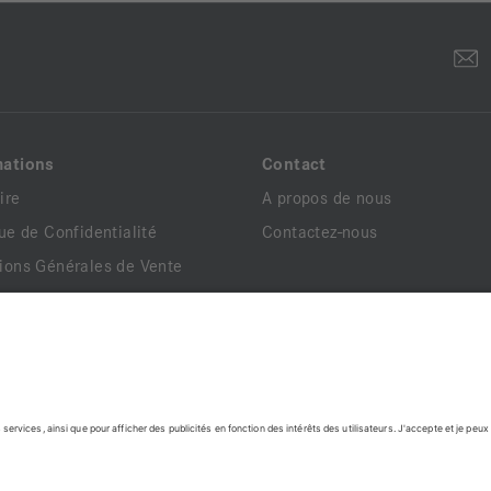
mations
Contact
ire
A propos de nous
que de Confidentialité
Contactez-nous
ions Générales de Vente
que de Livraison
ions de Retour
ns Légales
ents Légaux