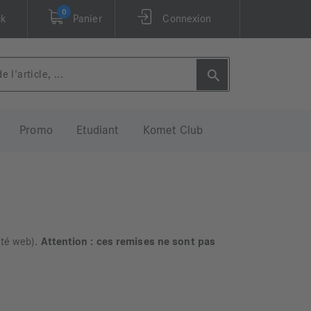
0
ck
Panier
Connexion
Promo
Etudiant
Komet Club
ité web).
Attention : ces remises ne sont pas