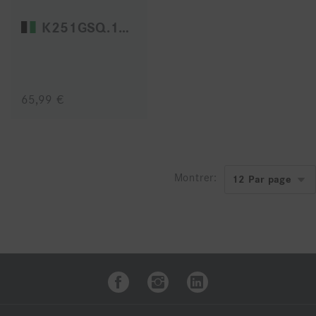
K251GSQ.104.060
65,99 €
Montrer: