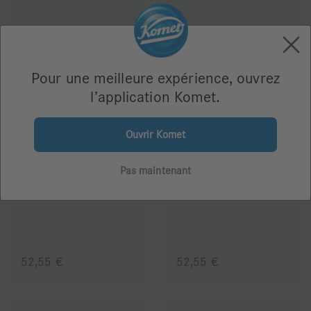
52,55 €
52,55 €
Pour une meilleure expérience, ouvrez
l’application Komet.
Ouvrir Komet
Pas maintenant
H79P.104.040
H79GP.104.070
52,55 €
52,55 €