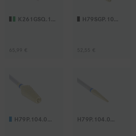
K261GSQ.104.023
H79SGP.104.040
65,99 €
52,55 €
H79P.104.070
H79P.104.031