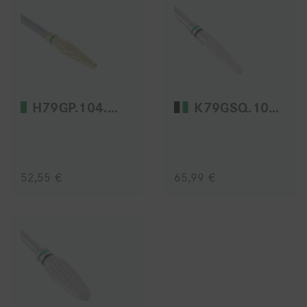
H79GP.104.031
K79GSQ.104.040
52,55 €
65,99 €