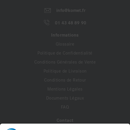
info@komet.fr
01 43 48 89 90
Informations
Glossaire
Politique de Confidentialité
Conditions Générales de Vente
Politique de Livraison
Conditions de Retour
Mentions Légales
Documents Légaux
FAQ
Contact
A propos de nous