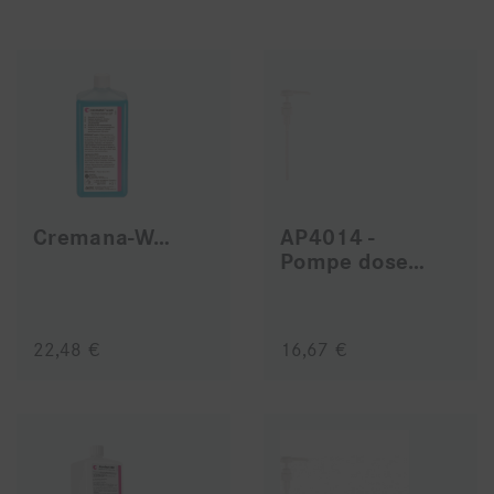
Cremana-Wash - AP3518 1L de solution lavante
AP4014 -
Pompe doseuse Cremana-Wash
22,48 €
16,67 €