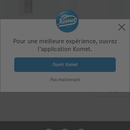
AP5024 - AlproSept
AP4029 -
Pompe doseuse AlproSept-HDE
Pour une meilleure expérience, ouvrez
l’application Komet.
26,38 €
16,67 €
Ouvrir Komet
Pas maintenant
Montrer: