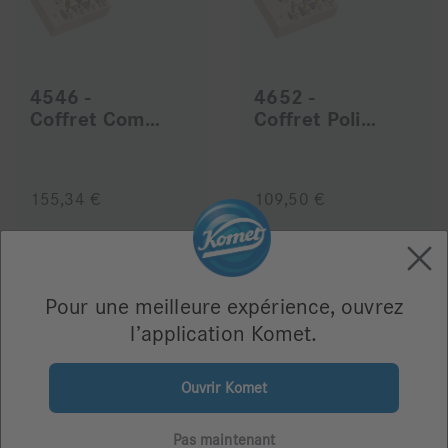
4546 -
4652 -
Coffret Composites
Coffret Polissoir Kompoline
155,34 €
109,50 €
Pour une meilleure expérience, ouvrez
l’application Komet.
Ouvrir Komet
4678 -
Pas maintenant