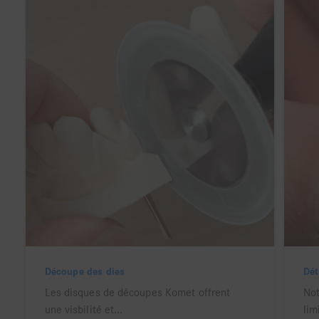
Découpe des dies
Dét
Les disques de découpes Komet offrent
Not
une visbilité et...
lim