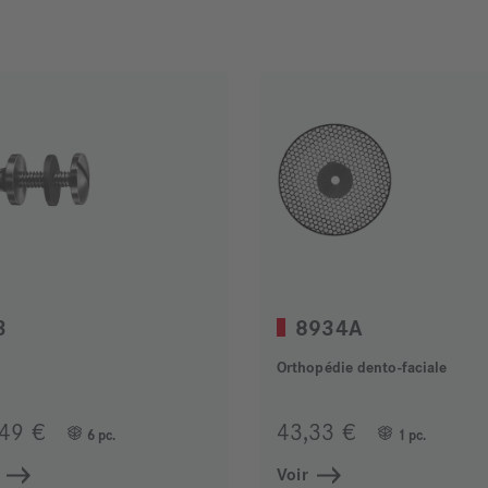
3
8934A
Orthopédie dento-faciale
,49 €
43,33 €
6 pc.
1 pc.
Voir