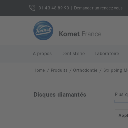
01 43 48 89 90
| Demander un rendez-vous
A propos
Dentisterie
Laboratoire
Home
/
Produits
/
Orthodontie
/
Stripping M
Disques diamantés
Plus 
Appl