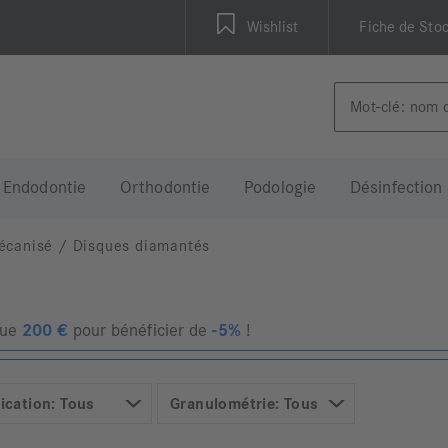
Wishlist
Fiche de Sto
Endodontie
Orthodontie
Podologie
Désinfection
écanisé
/
Disques diamantés
que
200
€
pour bénéficier de
-5%
!
ication: Tous
Granulométrie: Tous